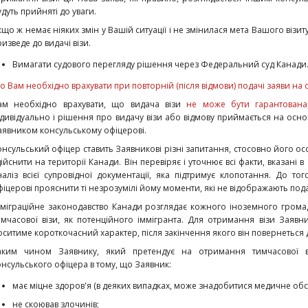
удуть прийняті до уваги.
кщо ж немає ніяких змін у Вашій ситуації і не змінилася мета Вашого візи
изведе до видачі візи.
Вимагати судового перегляду рішення через Федеральний суд Канади
о Вам необхідно врахувати при повторній (після відмови) подачі заяви на 
ам необхідно врахувати, що видача візи
не може бути гарантована
ндивідуально і рішення про видачу візи або відмову приймається на осно
аявником консульському офіцерові.
онсульський офіцер ставить Заявникові різні запитання, стосовно його особ
дійснити на території Канади. Він перевіряє і уточнює всі факти, вказані в
наліз всієї супровідної документації, яка підтримує клопотання. До т
фіцерові прояснити ті незрозумілі йому моменти, які не відображають по
мміграційне законодавство Канади розглядає кожного іноземного гром
имчасової візи, як потенційного іммігранта. Для отримання візи Заявн
оситиме короткочасний характер, після закінчення якого він повернеться 
аким чином Заявнику, який претендує на отримання тимчасової в
онсульського офіцера в тому, що Заявник:
має міцне здоров'я (в деяких випадках, може знадобитися медичне обс
не скоював злочинів;