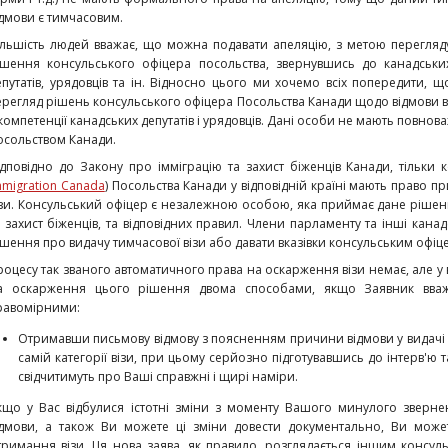
ідмови є тимчасовим.
ільшість людей вважає, що можна подавати апеляцію, з метою перегляд
ішення консульського офіцера посольства, звернувшись до канадськи
епутатів, урядовців та ін.
Відносно цього ми хочемо всіх попередити, щ
ерегляд рішень консульського офіцера Посольства Канади щодо відмови в в
 компетенції канадських депутатів і урядовців. Дані особи не мають повно
осольством Канади.
ідповідно до Закону про імміграцію та захист біженців Канади, тільки к
mmigration Canada
) Посольства Канади у відповідній країні мають право 
ізи. Консульський офіцер є незалежною особою, яка приймає дане рішенн
а захист біженців, та відповідних правил. Члени парламенту та інші кан
ішення про видачу тимчасової візи або давати вказівки консульським офі
роцесу так званого автоматичного права на оскарження візи немає, але у в
а оскарження цього рішення двома способами, якщо Заявник вважа
равомірними:
Отримавши письмову відмову з поясненням причини відмови у видачі в
самій категорії візи, при цьому серйозно підготувавшись до інтерв'ю 
свідчитимуть про Ваші справжні і щирі наміри.
кщо у Вас відбулися істотні зміни з моменту Вашого минулого зверн
ідмови, а також Ви можете ці зміни довести документально, Ви мож
тримання візи. Ця нова заява, як правило, розглядається іншим консульс