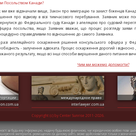
ізи Посольством Канади?
к ми вже відзначали вище, Закон про імміграцію та захист біженців Кана
ішення про відмову в візі тимчасового перебування. Заявник може по
вернутися до Федерального суду Канади з апеляцією про судовий перег
фіцера посольства, якщо Заявник вважає, що процес розгляду заяви
роцедурно справедливим по відношенню до самого Заявника.
 разі апеляційного оскарження рішення консульського офіцера у Фед
еобхідність - залучення адвоката. Процес оскарження дорогий і відносно 
ажаного результату, якщо всі інші способи вирішення даного питання вич
Чим ми можемо допомогти?
портации
международное право
ion.com.ua
interlawyer.com.ua
Copyright (c) by Center Sunrise 2011-2026.
ності за будь-яку інформацію, надану будь-якою фізичною, чи юридичною особою поза цьог
оширення матеріалів, розміщених на даному сайті, може здійснюватися тільки з зазначенн