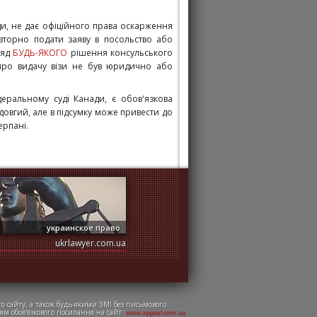
ди, не дає офіційного права оскарження
вторно подати заяву в посольство або
ляд
БУДЬ-ЯКОГО
рішення консульського
 про видачу візи не був юридично або
еральному суді Канади, є обов'язкова
довгий, але в підсумку може привести до
ерпані.
украинское право
ukrlawyer.com.ua
о сайту, а також будь-якими ЗМІ без письмового
ям обов'язкового посилання на сайт:
www.appeal.com.ua