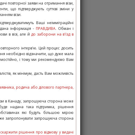
подачі повторної заяви на отримання візи,
нти, що підтверджують суттєві зміни у
анням візи.
підтверджуватимуть Ваші неімміграційні
адана інформація -
ПРАВДИВА
. Обман і
ви в візі, але й
до заборони на в'їзд в
повторного інтерв'ю. Цей процес досить
ння необхідно відзначити, що дуже мала
самостійно, і тому ми рекомендуємо Вам
лістів, як мінімум, дасть Вам можливість
явника, родича або ділового партнера,
ізи в Канаду, запрошуюча сторона може
 буде надана така підтримка, рішення
 обставинах які будуть більшою мірою
і може запропонувати запрошуюча сторона
скаржити рішення про відмову у видачі