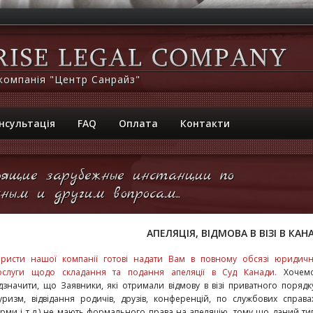
компанія "Центр Санрайз"
нсультація
FAQ
Оплата
Контакти
ящие зарубежные инстанции по
ным и другим вопросам...
АПЕЛЯЦІЯ, ВІДМОВА В ВІЗІ В КАН
ристи нашої компанії готові надати Вам в повному обсязі юридичн
ослуги щодо складання та подання апеляції в Суд Канади.
Хочем
ідзначити, що Заявники, які отримали відмову в візі приватного порядк
туризм, відвідання родичів, друзів, конференцій, по службових справа
ірми і т.д.) не мають формального права на апеляцію, тому що даний ти