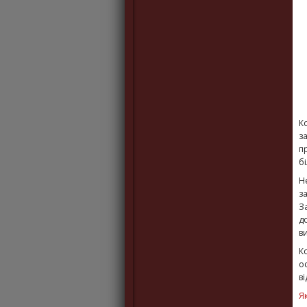
К
з
п
б
Н
з
З
д
в
К
о
в
Я