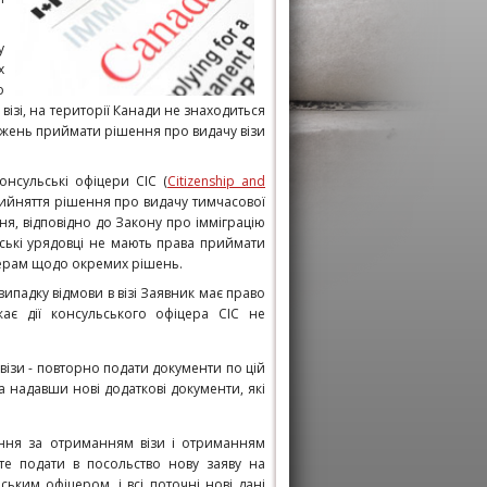
у
х
о
ізі, на території Канади не знаходиться
важень приймати рішення про видачу візи
онсульські офіцери CIC (
Citizenship and
прийняття рішення про видачу тимчасової
я, відповідно до Закону про імміграцію
адські урядовці не мають права приймати
церам щодо окремих рішень.
ипадку відмови в візі Заявник має право
є дії консульського офіцера CIC не
ізи - повторно подати документи по цій
та надавши нові додаткові документи, які
ення за отриманням візи і отриманням
ете подати
в посольство
нову заяву на
ьким офіцером, і всі поточні нові дані