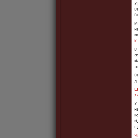
У
В
В
М
н
в
К
В
с
к
зв
В
д
Щ
я
У
н
к
в
щ
Ч