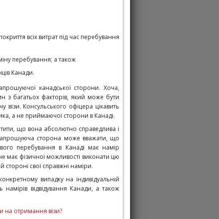
покриття всіх витрат під час перебування
іну перебування; а також
нців Канади.
апрошуючої канадської сторони. Хоча,
ин з багатьох факторів, який може бути
у візи. Консульського офіцера цікавить
ика, а не приймаючої сторони в Канаді.
мітити, що вона абсолютно справедлива і
, запрошуюча сторона може вважати, що
ового перебування в Канаді має намір
не має фізичної можливості виконати цю
й стороні свої справжні наміри.
онкретному випадку на індивідуальній
ь намірів відвідування Канади, а також
ви на отримання візи?