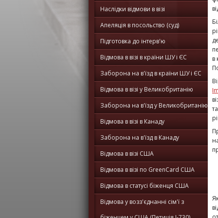
в
Наслідки відмови в візі
Б
Апеляція в посольство (суд)
р
д
Підготовка до інтерв'ю
п
Відмова в візі в країни ШУ і ЄС
в
П
Заборона на в'їзд в країни ШУ і ЄС
В
Відмова в візі у Великобританію
I
в
Заборона на в'їзд у Великобританію
т
р
Відмова в візі в Канаду
П
Заборона на в'їзд в Канаду
н
п
Відмова в візі США
Відмова в візі по GreenCard США
Відмова в статусі біженця США
Я
Відмова у возз'єднанні сім'ї з
в
о
біженцем у США (Петиція I-730)