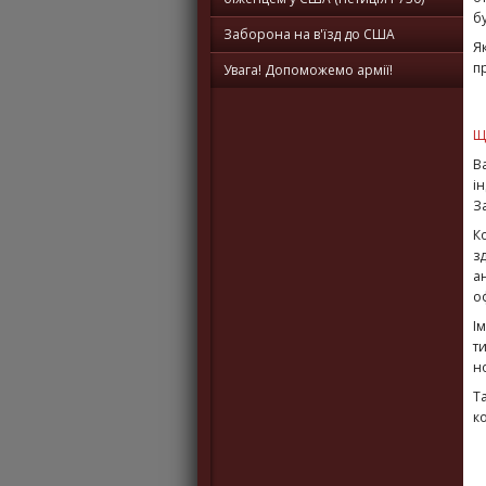
б
Заборона на в'їзд до США
Я
пр
Увага! Допоможемо армії!
Щ
В
і
З
К
з
а
о
І
т
н
Т
к