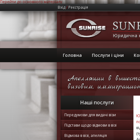
Перейти до основного матеріалу
Вхід
/
Реєстрація
Юридична 
Головна
Послуги і ціни
Ко
Апелляции в вышесто
визовым, иммиграцион
Наші послуги
Передумови для видачі візи
Ю
п
Підстави щодо відмови в візі
в
(
Відмова в візі, апеляція
ф