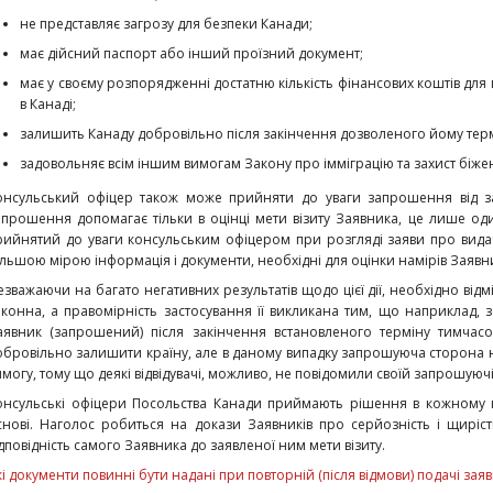
не представляє загрозу для безпеки Канади;
має дійсний паспорт або інший проїзний документ;
має у своєму розпорядженні достатню кількість фінансових коштів для 
в Канаді;
залишить Канаду добровільно після закінчення дозволеного йому терм
задовольняє всім іншим вимогам Закону про імміграцію та захист біже
онсульський офіцер також може прийняти до уваги запрошення від з
апрошення допомагає тільки в оцінці мети візиту Заявника, це лише од
рийнятий до уваги консульським офіцером при розгляді заяви про видач
ільшою мірою інформація і документи, необхідні для оцінки намірів Заявн
езважаючи на багато негативних результатів щодо цієї дії, необхідно від
аконна, а правомірність застосування її викликана тим, що наприклад
аявник (запрошений) після закінчення встановленого терміну тимчас
обровільно залишити країну, але в даному випадку запрошуюча сторона 
имогу, тому що деякі відвідувачі, можливо, не повідомили своїй запрошуючі
онсульські офіцери Посольства Канади приймають рішення в кожному к
снові. Наголос робиться на докази Заявників про серйозність і щиріст
ідповідність самого Заявника до заявленої ним мети візиту.
кі документи повинні бути надані при повторній (після відмови) подачі зая