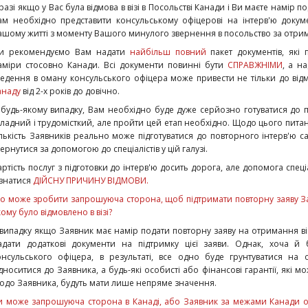
 разі якщо у Вас була відмова в візі в Посольстві Канади і Ви маєте намір 
ам необхідно представити консульському офіцерові на інтерв'ю докуме
ашому житті з моменту Вашого минулого звернення в посольство за отрим
и рекомендуємо Вам надати
найбільш повний
пакет документів, які 
аміри стосовно Канади. Всі документи повинні бути
СПРАВЖНІМИ
, а н
ведення в оману консульського офіцера може привести не тільки до відмо
анаду
від 2-х років до довічно.
 будь-якому випадку, Вам необхідно буде дуже серйозно готуватися до 
кладний і трудомісткий, але пройти цей етап необхідно. Щодо цього пита
ількість Заявників реально може підготуватися до повторного інтерв'ю 
ернутися за допомогою до спеціалістів у цій галузі.
артість послуг з підготовки до інтерв'ю досить дорога, але допомога спеціа
ізнатися
ДІЙСНУ ПРИЧИНУ ВІДМОВИ.
о може зробити запрошуюча сторона, щоб підтримати повторну заяву За
кому було відмовлено в візі?
 випадку якщо Заявник має намір подати повторну заяву на отримання в
адати додаткові документи на підтримку цієї заяви. Однак, хоча й
онсульського офіцера, в результаті, все одно буде грунтуватися на
ідноситися до Заявника, а будь-які особисті або фінансові гарантії, як
одо Заявника, будуть мати лише непряме значення.
и може запрошуюча сторона в Канаді, або Заявник за межами Канади о