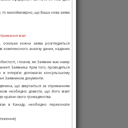
ту, то малоймовірно, що Ваша нова заява
.
отримання візи:
, оскільки кожна заява розглядається
ві комплекcного аналізу даних, наданих
истості, і планів, які Заявник має намір
 анкеті Заявника. Крім того, проводиться
ого ж інтерв'ю допомагає консульському
дані Заявником документи.
адянина, що звертається за отриманням
икові необхідно довести, що його візит
до країни свого громадянства.
ізи в Канаду, необхідно переконати
теження);