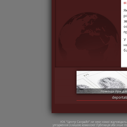
в
Я
р
з
о
п
У
н
б
помощь при де
deportat
ЮК "Центр Санрайз" не несе ніякої відповідаль
узгодження з нашою команіэю! Публікація або інше п