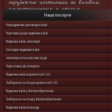
зарубежные инстанции по визовым,
иммиграционным и другим
вопросам...
Наші послуги
Передумови для видачі візи
Он-лайн
консультация
Підстави щодо відмови в візі
Відмова в візі, апеляція
Наслідки відмови в візі
Апеляція в посольство (суд)
Підготовка до інтерв'ю
Відмова в візі в країни ШУ і ЄС
Заборона на в'їзд в країни ШУ і ЄС
Відмова в візі у Великобританію
Заборона на в'їзд у Великобританію
Відмова в візі в Канаду