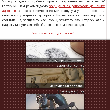
У силу складності подібних справ з оскарження відмови в візі DV
Lottery ми Вам рекомендуємо
звернутися за допомогою до наших
адвокатів
, а також хочемо звернути Вашу увагу на те, що при
своєчасному зверненні до юриста, Ви зможете не тільки вирішити
свої питання, заощадити час і гроші, захистити свої інтереси, але й
надалі уникнути для себе збитків та негативних наслідків.
Чим ми можемо допомогти?
помощь при депортации
deportation.com.ua
международное право
interlawyer.com.ua