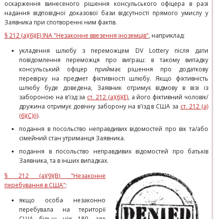
оскарження винесеного рішення консульського офіцера в разі
надання відповідної доказової бази відсутності прямого умислу у
Заявника при спотворенні ним фактів.
§ 212 (а)(6)(Е) INA "Незаконне ввезення іноземців"
, наприклад:
укладення шлюбу з переможцем DV Lottery після дати
повідомлення переможця про виграш: в такому випадку
консульський офіцер приймає рішення про додаткову
перевірку на предмет фіктивності шлюбу. Якщо фіктивність
шлюбу буде доведена, Заявник отримує відмову в візі із
забороною на в'їзд за
ст. 212 (а)(6)(Е)
, а його фіктивний чоловік/
дружина отримує довічну заборону на в'їзд в США за
ст. 212 (а)
(6)(C)(i)
.
подання в посольство неправдивих відомостей про вік та/або
сімейний стан утриманця Заявника.
подання в посольство неправдивих відомостей про батьків
Заявника, та в інших випадках.
§ 212 (a)(9)(B) "Незаконне
перебування в США"
:
якщо особа незаконно
перебувала на території
США більш ніж 180, але