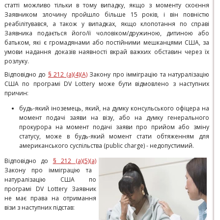
статті можливо тільки в тому випадку, якщо з моменту скоєння
Заявником злочину пройшло більше 15 років, і він повністю
реабілітувався, а також у випадках, якщо клопотання по справі
Заявника подається його/її чоловіком/дружиною, дитиною або
батьком, які є громадянами або постійними мешканцями США, за
умови надання доказів наявності вкрай важких обставин через їх
розлуку.
Відповідно до
§ 212 (a)(4)(A)
Закону про імміграцію та натуралізацію
США по програмі DV Lottery може бути відмовлено з наступних
причин:
будь-який іноземець, який, на думку консульського офіцера на
момент подачі заяви на візу, або на думку генерального
прокурора на момент подачі заяви про прийом або зміну
статусу, може в будь-який момент стати обтяженням для
американського суспільства (public charge) - недопустимий.
Відповідно до
§ 212 (a)(5)(a)
Закону про імміграцію та
натуралізацію США по
програмі DV Lottery Заявник
не має права на отримання
візи з наступних підстав: