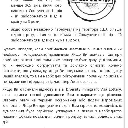
менше 365 днів, після чого
виїхала зі Сполучених Штатів
- їй забороняється в'їзд в
країну на 3 роки;
якщо особа незаконно перебувала на території США більше
одного року, після чого виїхала зі Сполучених Штатів - їй
забороняється в'їзд в країну на 10 років.
Бувають випадки, коли приймається негативне рішення з вини чи
недбалості консульських працівників. Якщо Ви вважаєте, що при
прийнятті рішення консульським офіцером були допущені помилки,
то їх необхідно обгрунтувати та докладно описати. Хочемо
зазначити, що у випадку, якщо Ви представите нову інформацію у
Вашій апеляції, то Вам необхідно обгрунтувати причину, по якій Ви
не надали цю інформацію під час інтерв'ю в посольстві.
Якщо Ви отримали відмову в візі Diversity Immigrant Visa Lottery,
наші юристи готові допомогти Вам оскаржити це рішення.
Зверніть увагу на терміни оскарження або подачі відповідних
клопотань. Якщо Ви пропустите надані Вам строки, то можливість їх
відновлення буде серйозно ускладнена в зв'язку з необхідністю
надання доказів поважних причин пропуску даних процесуальних
дій.