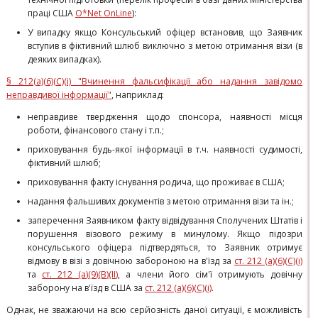
праці США
O*Net OnLine
):
У випадку якщо Консульський офіцер встановив, що Заявник
вступив в фіктивний шлюб виключно з метою отримання візи (в
деяких випадках).
§ 212(a)(6)(C)(i) "Вчинення фальсифікації або надання завідомо
неправдивої інформації"
, наприклад:
неправдиве твердження щодо спонсора, наявності місця
роботи, фінансового стану і т.п.;
приховування будь-якої інформації в т.ч. наявності судимості,
фіктивний шлюб;
приховування факту існування родича, що проживає в США;
надання фальшивих документів з метою отримання візи та ін.;
заперечення Заявником факту відвідування Сполучених Штатів і
порушення візового режиму в минулому. Якщо підозри
консульського офіцера підтвердяться, то Заявник отримує
відмову в візі з довічною забороною на в'їзд за
ст. 212 (а)(6)(C)(i)
та
ст. 212 (a)(9)(В)(II)
, а члени його сім'ї отримують довічну
заборону на в'їзд в США за
ст. 212 (а)(6)(C)(i)
.
Однак, не зважаючи на всю серйозність даної ситуації, є можливість