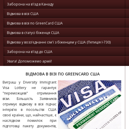
Заборона на в'їзд в Канаду
Відмова в візі США
Відмова в візі по GreenCard США
Відмова в статусі біженця США
Відмова у возз'єднанні сім'ї з біженцем у США (Петиція I-730)
Заборона на в'їзд до США
Увага! Допоможемо армії!
ВІДМОВА В ВІЗІ ПО GREENCARD США
Виграш у Diversity Immigrant
Visa Lottery не гарантує
"переможцеві" отримання
візи. Більшість Заявників
отримує відмову в візі підчас
інтерв'ю в посольстві США
своєї країни, що, найчастіше, є
наслідком помилок при
підготовці пакету документів,