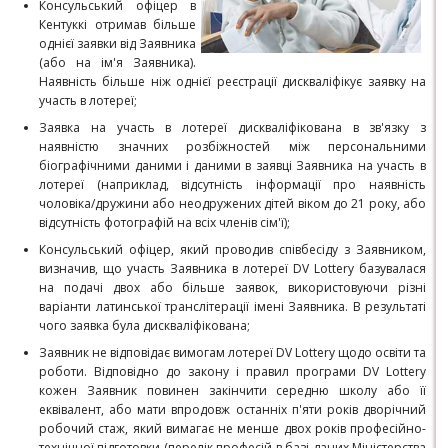
Консульський офіцер в
Кентуккі отримав більше
однієї заявки від Заявника
(або на ім'я Заявника).
Наявність більше ніж однієї реєстрації дискваліфікує заявку на
участь в лотереї;
Заявка на участь в лотереї дискваліфікована в зв'язку з
наявністю значних розбіжностей між персональними
біографічними даними і даними в заявці Заявника на участь в
лотереї (наприклад, відсутність інформації про наявність
чоловіка/дружини або неодружених дітей віком до 21 року, або
відсутність фотографій на всіх членів сім'ї);
Консульський офіцер, який проводив співбесіду з Заявником,
визначив, що участь Заявника в лотереї DV Lottery базувалася
на подачі двох або більше заявок, використовуючи різні
варіанти латинської транслітерації імені Заявника. В результаті
чого заявка була дискваліфікована;
Заявник не відповідає вимогам лотереї DV Lottery щодо освіти та
роботи. Відповідно до закону і правил програми DV Lottery
кожен Заявник повинен закінчити середню школу або її
еквівалент, або мати впродовж останніх п'яти років дворічний
робочий стаж, який вимагає не менше двох років професійно-
технічної підготовки (перелік професій в базі даних Міністерства