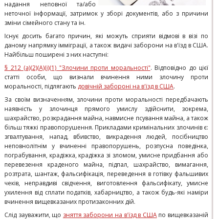
надання неповної та/або
неточної інформації, затримок у зборі документів, або з причини
зміни сімейного стану та ін.
​Існує досить багато причин, які можуть сприяти відмові в візі по
даному напрямку імміграції, а також видачі заборони на в'їзд в США.
Найбільш поширені з них наступні:
§ 212 (a)(2)(A)(i)(1) "Злочини проти моральності"
. Відповідно до цієї
статті особи, що визнали вчинення ними злочину проти
моральності, підлягають
довічній забороні на в'їзд в США
.
За своїм визначенням, злочини проти моральності передбачають
наявність у злочинця прямого умислу здійснити, зокрема,
шахрайство, розкрадання майна, навмисне ​​псування майна, а також
більш тяжкі правопорушення. Прикладами кримінальних злочинів є:
згвалтування, напад, вбивство, викрадення людей, посібництво
неповнолітнім у вчиненні правопорушень, розпусна поведінка,
пограбування, крадіжка, крадіжка зі зломом, умисне придбання або
перевезення краденого майна, підпал, шахрайство, вимагання,
розтрата, шантаж, фальсифікація, переведення в готівку фальшивих
чеків, неправдиві свідчення, виготовлення фальсифікату, умисне
ухилення від сплати податків, хабарництво, а також будь-які наміри
вчинення вищевказаних протизаконних дій.
Слід зауважити, що
зняття заборони на в'їзд в США
по вищевказаній