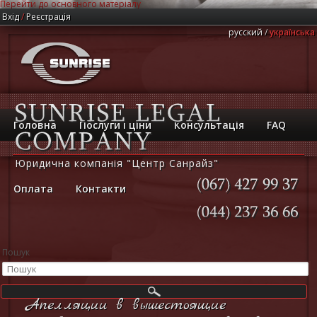
Перейти до основного матеріалу
Вхід
/
Реєстрація
русский
українська
Головна
Послуги і ціни
Консультація
FAQ
Юридична компанія "Центр Санрайз"
Оплата
Контакти
(067)
427
99
37
(044)
237
36
66
Пошук
Апелляции в вышестоящие