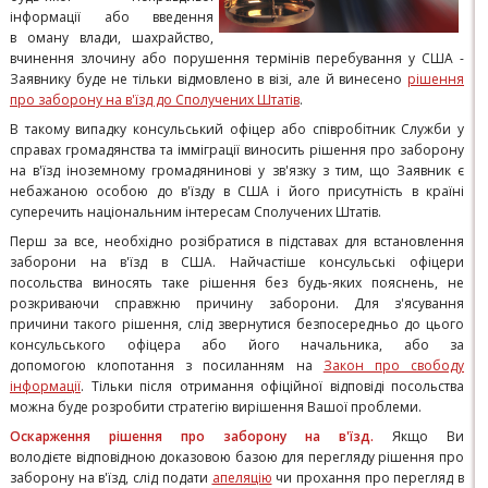
інформації або введення
в оману влади, шахрайство,
вчинення злочину або порушення термінів перебування у США -
Заявнику буде не тільки відмовлено в візі, але й винесено
рішення
про заборону на в'їзд до Сполучених Штатів
.
В такому випадку консульський офіцер або співробітник Служби у
справах громадянства та імміграції виносить рішення про заборону
на в'їзд іноземному громадянинові у зв'язку з тим, що Заявник є
небажаною особою до в'їзду в США і його присутність в країні
суперечить національним інтересам Сполучених Штатів.
Перш за все, необхідно розібратися в підставах для встановлення
заборони на в'їзд в США. Найчастіше консульські офіцери
посольства виносять таке рішення без будь-яких пояснень, не
розкриваючи справжню причину заборони. Для з'ясування
причини такого рішення, слід звернутися безпосередньо до цього
консульського офіцера або його начальника, або за
допомогою клопотання з посиланням на
Закон про свободу
інформації
. Тільки після отримання офіційної відповіді посольства
можна буде розробити стратегію вирішення Вашої проблеми.
Оскарження рішення про заборону на в'їзд.
Якщо Ви
володієте відповідною доказовою базою для перегляду рішення про
заборону на в'їзд, слід подати
апеляцію
чи прохання про перегляд в