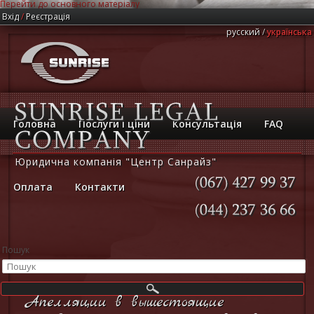
Перейти до основного матеріалу
Вхід
/
Реєстрація
русский
українська
Головна
Послуги і ціни
Консультація
FAQ
Юридична компанія "Центр Санрайз"
Оплата
Контакти
(067)
427
99
37
(044)
237
36
66
Пошук
Апелляции в вышестоящие