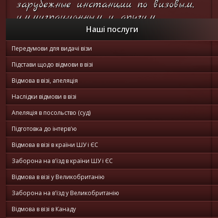
зарубежные инстанции по визовым,
иммиграционным и другим
вопросам...
Наші послуги
Передумови для видачі візи
Он-лайн
консультация
Підстави щодо відмови в візі
Відмова в візі, апеляція
Наслідки відмови в візі
Апеляція в посольство (суд)
Підготовка до інтерв'ю
Відмова в візі в країни ШУ і ЄС
Заборона на в'їзд в країни ШУ і ЄС
Відмова в візі у Великобританію
Заборона на в'їзд у Великобританію
Відмова в візі в Канаду