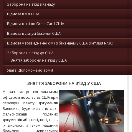
Заборона на в'їзд в Канаду
Відмова в візі США
Відмова в візі по GreenCard США
Відмова в статусі біженця США
Відмова у возз'єднанні сім'ї з біженцем у США (Петиція I-730)
Заборона на в'їзд до США
Зняття заборони на в'їзд у США
Увага! Допоможемо армії!
ЗНЯТТЯ ЗАБОРОНИ НА В'ЇЗД У США
У разі якщо консульським
офіцером посольства США при
перевірці пакету документів
Заявника, буде виявлено факт
фальсифікації поданих
документів або невідповідність
їх дійсності, а також надання
будь-якої неправдивої