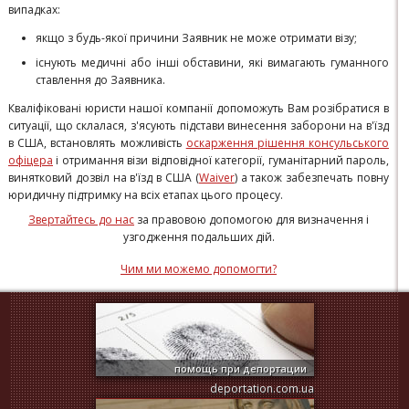
випадках:
якщо з будь-якої причини Заявник не може отримати візу;
існують медичні або інші обставини, які вимагають гуманного
ставлення до Заявника.
Кваліфіковані юристи нашої компанії допоможуть Вам розібратися в
ситуації, що склалася, з'ясують підстави винесення заборони на в'їзд
в США, встановлять можливість
оскарження рішення консульського
офіцера
і отримання візи відповідної категорії, гуманітарний пароль,
винятковий дозвіл на в'їзд в США (
Waiver
) а також забезпечать повну
юридичну підтримку на всіх етапах цього процесу.
Звертайтесь до нас
за правовою допомогою для визначення і
узгодження подальших дій.
Чим ми можемо допомогти?
помощь при депортации
deportation.com.ua