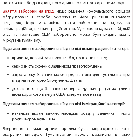
посольство або до відповідного адміністративного органу чи суду.
Зняття заборони на в'їзд.
Якщо рішення консульського офіцера
обгрунтовано і спроба оскарження його рішення виявилася
невдалою, існує можливість зняття заборони на видачу як
неімміграційної, так і імміграційної візи. У деяких випадках особі, якій
в'їзд на територію США заборонено, може бути видана віза з
міркувань гуманізму.
Підстави зняття заборони на в'їзд по візі неімміграційної категорії:
причина, по якій Заявнику необхідно в'їхати в США;
серйозність скоєних Заявником правопорушень;
загроза, яку Заявник може представляти для суспільства при
в'їзді на територію Сполучених Штатів;
докази того, що Заявник не переслідує імміграційних цілей і
після короткого візиту в США повернеться назад.
Підстави зняття заборони на в'їзд по візі імміграційної категорії:
наявність вкрай важких наслідків розділу Заявника і його
родичів-громадян США.
Звернення за гуманітарним паролем буває виправдано тільки в
екстрених випадках. Гуманітарний пароль можливий в таких