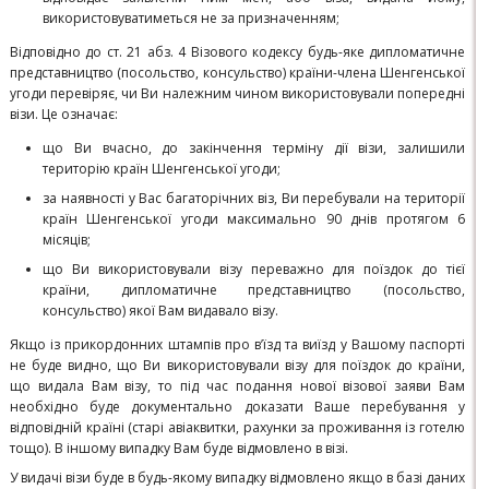
використовуватиметься не за призначенням;
Відповідно до ст. 21 абз. 4 Візового кодексу будь-яке дипломатичне
представництво (посольство, консульство) країни-члена Шенгенської
угоди перевіряє, чи Ви належним чином використовували попередні
візи. Це означає:
що Ви вчасно, до закінчення терміну дії візи, залишили
територію країн Шенгенської угоди;
за наявності у Вас багаторічних віз, Ви перебували на території
країн Шенгенської угоди максимально 90 днів протягом 6
місяців;
що Ви використовували візу переважно для поїздок до тієї
країни, дипломатичне представництво (посольство,
консульство) якої Вам видавало візу.
Якщо із прикордонних штампів про в’їзд та виїзд у Вашому паспорті
не буде видно, що Ви використовували візу для поїздок до країни,
що видала Вам візу, то під час подання нової візової заяви Вам
необхідно буде документально доказати Ваше перебування у
відповідній країні (старі авіаквитки, рахунки за проживання із готелю
тощо).
В іншому випадку Вам буде відмовлено в візі.
У видачі візи буде в будь-якому випадку відмовлено якщо в базі даних