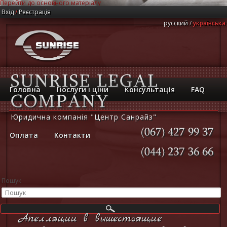
Перейти до основного матеріалу
Вхід
/
Реєстрація
русский
українська
Головна
Послуги і ціни
Консультація
FAQ
Юридична компанія "Центр Санрайз"
Оплата
Контакти
(067)
427
99
37
(044)
237
36
66
Пошук
Апелляции в вышестоящие