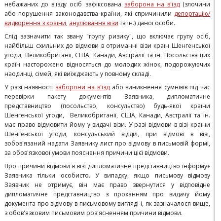
небажаних до в'їзду осіб зафіксована
заборона на в'їзд
(злочини
або порушення законодавства країни, які спричинили
депортацію/
видворення з країни
,
анулювання візи
та ін.) даної особи.
Слід зазначити так звану "групу ризику", що включає групу осіб,
найбільш схильних
до відмови в отриманні візи країн Шенгенської
угоди, Великобританії, США, Канади, Австралії та ін. Посольства цих
країн насторожено відносяться до молодих жінок, подорожуючих
наодинці, сімей, які виїжджають у повному складі.
У разі наявності
заборони на в'їзд
або виникнення сумнівів під час
перевірки пакету документів Заявника, дипломатичне
представництво (посольство, консульство) будь-якої країни
Шенгенської угоди, Великобританії, США, Канади, Австралії та ін.
має право відмовити йому у видачі візи. У разі відмови в візі країни
Шенгенської угоди, консульський відділ, при відмові в візі,
зобов'язаний надати Заявнику лист про відмову в письмовій формі,
за обов'язкової умови пояснення причини цієї відмови.
Про причини відмови в візі дипломатичне представництво інформує
Заявника тільки особисто. У випадку, якщо письмову відмову
Заявник не отримує, він має право звернутися у відповідне
дипломатичне представництво з проханням про видачу йому
документа про відмову в письмовому вигляді і, як зазначалося вище,
з обов'язковим письмовим роз'ясненням причини відмови.