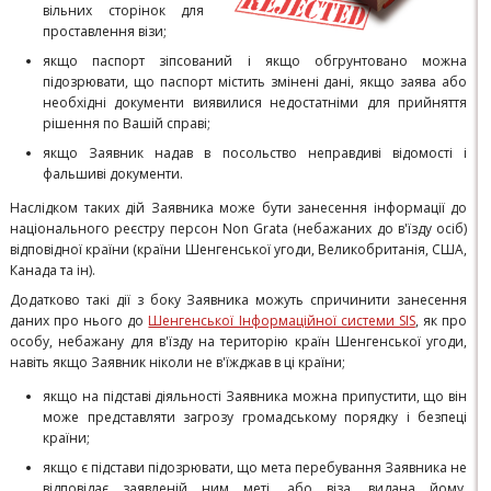
вільних сторінок для
проставлення візи;
якщо паспорт зіпсований і якщо обгрунтовано можна
підозрювати, що паспорт містить змінені дані, якщо заява або
необхідні документи виявилися недостатніми для прийняття
рішення по Вашій справі;
якщо Заявник надав в посольство неправдиві відомості і
фальшиві документи.
Наслідком таких дій Заявника може бути занесення інформації до
національного реєстру персон Non Grata (небажаних до в'їзду осіб)
відповідної країни (країни Шенгенської угоди, Великобританія, США,
Канада та ін).
Додатково такі дії з боку Заявника можуть спричинити занесення
даних про нього до
Шенгенської Інформаційної системи SIS
, як про
особу, небажану для в'їзду на територію країн Шенгенської угоди,
навіть якщо Заявник ніколи не в'їжджав в ці країни;
якщо на підставі діяльності Заявника можна припустити, що він
може представляти загрозу громадському порядку і безпеці
країни;
якщо є підстави підозрювати, що мета перебування Заявника не
відповідає заявленій ним меті, або віза, видана йому,