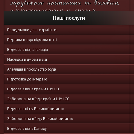
зарубежные инстанции по визовым,
иммиграционным и другим
вопросам...
Наші послуги
Передумови для видачі візи
Он-лайн
консультация
Підстави щодо відмови в візі
Відмова в візі, апеляція
Наслідки відмови в візі
Апеляція в посольство (суд)
Підготовка до інтерв'ю
Відмова в візі в країни ШУ і ЄС
Заборона на в'їзд в країни ШУ і ЄС
Відмова в візі у Великобританію
Заборона на в'їзд у Великобританію
Відмова в візі в Канаду