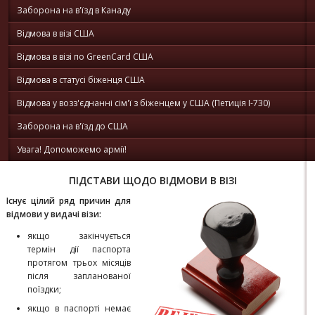
Заборона на в'їзд в Канаду
Відмова в візі США
Відмова в візі по GreenCard США
Відмова в статусі біженця США
Відмова у возз'єднанні сім'ї з біженцем у США (Петиція I-730)
Заборона на в'їзд до США
Увага! Допоможемо армії!
ПІДСТАВИ ЩОДО ВІДМОВИ В ВІЗІ
Існує цілий ряд причин для
відмови у видачі візи:
якщо закінчується
термін дії паспорта
протягом трьох місяців
після запланованої
поїздки;
якщо в паспорті немає