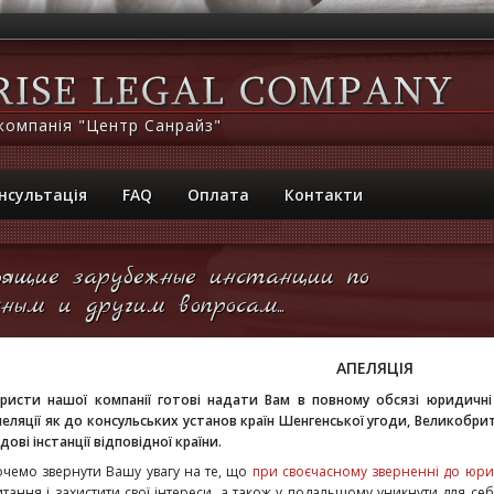
компанія "Центр Санрайз"
нсультація
FAQ
Оплата
Контакти
ящие зарубежные инстанции по
ным и другим вопросам...
АПЕЛЯЦІЯ
ристи нашої компанії готові надати Вам в повному обсязі юридичн
пеляції як до консульських установ країн Шенгенської угоди, Великобритан
дові інстанції відповідної країни.
очемо звернути Вашу увагу на те, що
при своєчасному зверненні до юри
итання і захистити свої інтереси, а також у подальшому уникнути для се