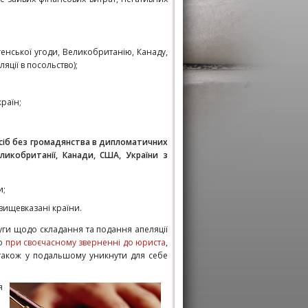
енської угоди, Великобританію, Канаду,
ції в посольство);
раїн;
осіб без громадянства в дипломатичних
еликобританії, Канади, США, України з
и;
вищевказані країни.
уги щодо складання та подання апеляції
що
при своєчасному зверненні до юриста
,
а також у подальшому уникнути для себе
я