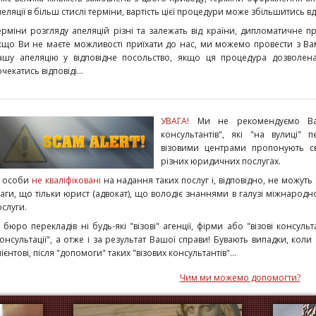
еляції в більш стислі терміни, вартість цієї процедури може збільшитись вдв
ерміни розгляду апеляцій різні та залежать від країни, дипломатичне пр
кщо Ви не маєте можливості приїхати до нас, ми можемо провести з Ва
ашу апеляцію у відповідне посольство, якщо ця процедура дозволен
чекатись відповіді...
УВАГА!
Ми не рекомендуємо Вам
консультантів", які "на вулиці" 
візовими центрами пропонують св
різних юридичних послугах.
і особи
не кваліфіковані
на надання таких послуг і, відповідно, не можуть
ваги, що тільки юрист (адвокат), що володіє знаннями в галузі міжнарод
ослуги.
і бюро перекладів ні будь-які "візові" агенції, фірми або "візові консуль
консультації", а oтже і за результат Вашої справи! Бувають випадки, ко
ієнтові, після "допомоги" таких "візових консультантів"...
Чим ми можемо допомогти?