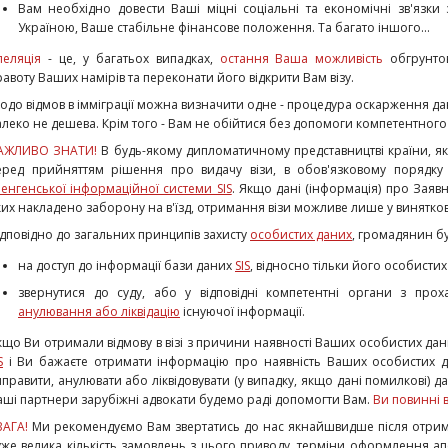
Вам необхідно довести Ваші міцні соціальні та економічні зв'язки 
Україною, Ваше стабільне фінансове положення. Та багато іншого...
пеляція
- це, у багатьох випадках,
остання Ваша можливість
обгрунтов
равоту Ваших намірів та переконати його відкрити Вам візу.
одо відмов в імміграції можна визначити одне - процедура оскарження дано
алеко не дешева. Крім того - Вам не обійтися без допомоги компетентного
АЖЛИВО ЗНАТИ!
В будь-якому дипломатичному представництві країни, як
еред прийняттям рішення про видачу візи, в обов'язковому порядку
енгенської інформаційної системи SIS
. Якщо дані (інформація) про Заявн
ких накладено заборону на в'їзд, отримання візи можливе лише у винятков
ідповідно до загальних принципів захисту
особистих даних
, громадянин бу
на доступ до інформації бази даних
SIS
, відносно тільки його особистих
звернутися до суду, або у відповідні компетентні органи з пр
анулювання або ліквідацію
існуючої інформації.
кщо Ви отримали відмову в візі з причини наявності Ваших особистих да
S
і Ви бажаєте отримати інформацію про наявність Ваших особистих да
иправити, анулювати або ліквідовувати (у випадку, якщо дані помилкові) да
аші партнери зарубіжні адвокати будемо раді допомогти Вам.
Ви повинні в
ВАГА!
Ми рекомендуємо Вам звертатись до нас якнайшвидше після отриман
уже велика кількість замовлень з цього приводу, терміни оформлення апел