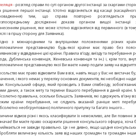
пеляція
- розгляд справи по суті органом другої інстанції за скаргами сторі
а рішення першої інстанції. Істотно відрізняється від касації (касаційног
ровадження) тим, що справа повторно розглядається пр
езпосередньому дослідженні доказів органом вищої інстанції 
инесенням рішення, яке може істотно відрізнятися від первинного (в том
слі і в гіршу сторону для Заявника).
гідно з міжнародними та внутрішніми положеннями різних країн
ипломатичне представництво будь-якої країни має право без пояс
аявникові у відвідуванні цієї країни. Правила в'їзду, виїзду та перебува
года, Дублинська конвенція, Женевська конвенція та ін.) і, крім того, 
ипломатичне представництво якої Ви маєте намір подати заяву на відкриття 
осольство має право відмовити Вам в візі, навіть якщо у Вас не вистачає 
начення, і якого немає у переліку основних документів, які необхідно надат
ізи. Консульський офіцер, який проводить з Вами співбесіду, зобов'язан
ами даних, а також мету та терміни Вашого перебування в даній країні. 
бсолютно правильна, оскільки більшість Заявників, які одержують в'їзну в
ежим країни перебування, не слідують вказаній раніше меті перебу
абсолютно необгрунтовано) політичного притулку та багато іншого...
ричини відмов різні і якось класифікувати їх неможливо, але Ви повинні з
значає! Ви маєте право оскаржити рішення консульського офіцера, хоча б
риймається не завжди правильно. Це і не дивно, якщо щодня консульськи
бробляти величезну кількість заяв від наших громадян та громадян інших