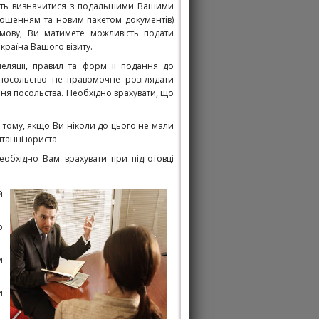
ивість визначитися з подальшими Вашими
рошенням та новим пакетом документів)
ідмову, Ви матимете можливість подати
країна Вашого візиту.
пеляції, правил та форм її подання до
 посольство не правомочне розглядати
ння посольства. Необхідно врахувати, що
 і тому, якщо Ви ніколи до цього не мали
танні юриста.
необхідно Вам врахувати при підготовці
й
о
и
и