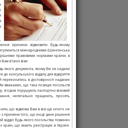
н
о
и
з
у
,
нення причини відмовити будь-якому
ння регулюються міжнародними (Шенгенська
внутрішніми правовими нормами країни, в
Вам в'їзної візи.
будь-якого документа, якому Ви не надали
и до консульського відділу для відкриття
ий переконатись в достовірності наданих
Ми вважаємо, що така позиція посольств
ізу, згодом порушують паспортно-візовий
вання, нелегально працюють, просять
нати, що відмова Вам в візі ще нічого не
 з причини того, що іноді дане рішення
й відділ будь-якого посольства повинен
 країн, що мають реєстрацію в Україні.