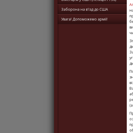
А
Заборона на в'їзд до США
н
п
Увага! Допоможемо армії!
б
в
чи
З
д
З
у
д
П
з
в
В
а
р
(
П
о
п
о