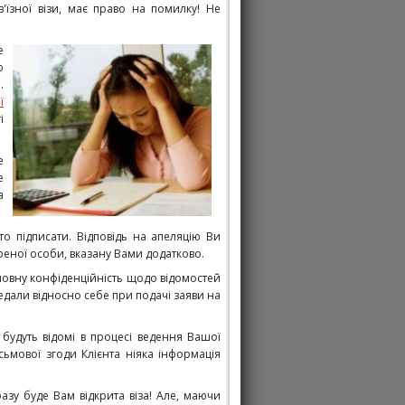
їзної візи, має право на помилку! Не
е
ю
.
ї
і
е
е
а
о підписати. Відповідь на апеляцію Ви
еної особи, вказану Вами додатково.
повну конфіденційність щодо відомостей
редали відносно себе при подачі заяви на
 будуть відомі в процесі ведення Вашої
ьмової згоди Клієнта ніяка інформація
разу буде Вам відкрита віза! Але, маючи