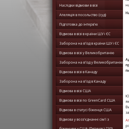
на
Наслідки відмови в візі
Н
Апеляція в посольство (суд)
Підготовка до інтерв'ю
Відмова в візі в країни ШУ і ЄС
Заборона на в'їзд в країни ШУ і ЄС
Відмова в візі у Великобританію
А
Заборона на в'їзд у Великобританію
п
п
Відмова в візі в Канаду
Заборона на в'їзд в Канаду
Відмова в візі США
Ю
Відмова в візі по GreenCard США
як
В
Відмова в статусі біженця США
з
Відмова у возз'єднанні сім'ї з
А
р
біженцем у США (Петиція I-730)