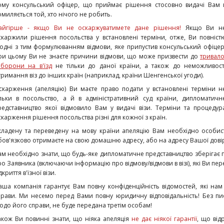
ому консульський офіцер, що приймає рішення стосовно видачі Вам в'
омиляється той, хто нічого не робить.
айгірше - якщо Ви не оскаржуватимете дане рішення!
Якщо Ви н
скаржили рішення посольства у встановлені терміни, отже, Ви повніст
годні з тим формулюванням відмови, яке припустив консульський офіцер
ри цьому Ви не знаєте причини відмови, що може призвести до
тривало
аборони на в'їзд
не тільки до даної країни, а також до неможливост
тримання віз до інших країн (наприклад, країни Шенгенської угоди).
скарження (апеляцію) Ви маєте право подати у встановлені терміни н
ільки в посольство, а й в адміністративний суд країни, дипломатичн
редставництво якої відмовило Вам у видачі візи. Терміни та процедур
скарження рішення посольства різні для кожної з країн.
кладену та переведену на мову країни апеляцію Вам необхідно особист
бов'язково отримаєте на свою домашню адресу, або на адресу Вашої довір
ам необхідно знати, що будь-яке дипломатичне представництво зберігає 
ро Заявника (включаючи інформацію про відмову/відмови в візі), які Ви пе
дкриття в'їзної візи.
аша компанія гарантує Вам повну конфіденційність відомостей, які нам
прави. Ми несемо перед Вами повну юридичну відповідальність! Без пис
одо його справи, не буде передана третім особам!
акож Ви повинні знати, що ніяка апеляція
не дає ніякої гарантії
, що від