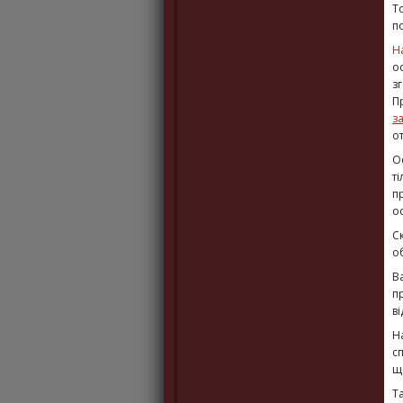
Т
п
Н
о
з
П
з
о
О
т
п
о
С
о
В
п
ві
Н
с
щ
Т