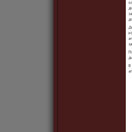
о
д
з
д
Д
к
а
з
П
д
В
ап