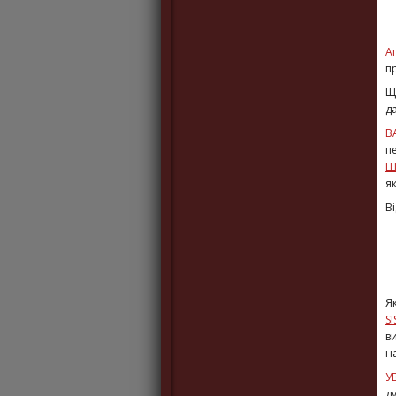
А
п
Щ
д
В
п
Ш
я
В
Я
SI
в
н
У
д