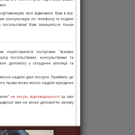
ічі.
едставництво якої відмовило Вам в візі.
ми консультацію по телефону та подати
а посольством! Вам залишиться тільки
 користуватися послугами "візових
перед посольствами, консульствами та
ою допомогу у складанні апеляції та
 якісно надати дані послуги. Прийміть до
ного права може якісно надати юридичні
танти"
не несуть відповідальності
за свої
ли адвокат вже не може допомогти своєму