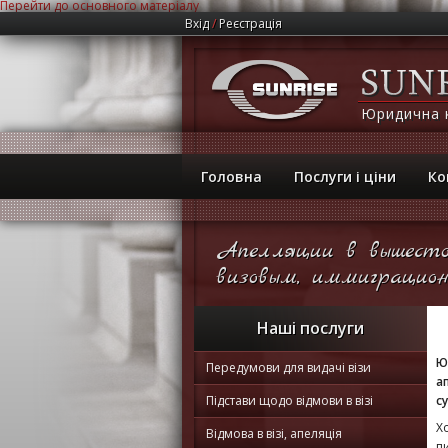
Перейти до основного матеріалу
Вхід
/
Реєстрація
Юридична 
Головна
Послуги і ціни
Ко
Апелляции в вышесто
визовым, иммиграцион
Наші послуги
Ю
Передумови для видачі візи
а
Підстави щодо відмови в візі
су
Х
Відмова в візі, апеляція
п