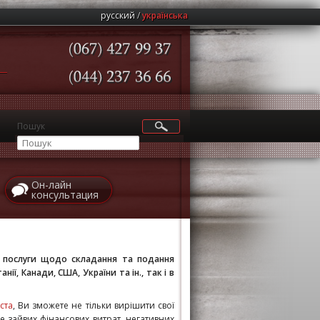
русский
українська
(067)
427
99
37
(044)
237
36
66
Пошук
Он-лайн
консультация
і послуги щодо складання та подання
ії, Канади, США, України та ін., так і в
ста
, Ви зможете не тільки вирішити свої
бе зайвих фінансових витрат, негативних