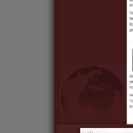
ап
Т
Я
В
до
Ц
у
п
Н
"
Кл