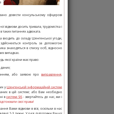
з
ано довести консульському офіцерові
ї відмови досить тривала, трудомістка і
 в таких питаннях
адвоката
.
а входить до складу Шенгенської угоди,
 здійснюється контроль за допомогою
ика знаходяться в списку осіб, відносно
их випадках.
дь-якої країни має право:
 даних;
оханням, або заявою про
виправлення,
них у
Шенгенській інформаційній системі
них в цій системі; або Вам необхідно
ні в
системі SIS
- звертайтесь до нас, ми і
ідстоювати свої права!
ня Вами відмови в візі, оскільки в нас
яції 2-3 тижні. У разі підготовки Вашої