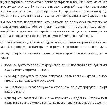
фіційну відповідь посольства з приводу відмови в візі, Ви маєте можл
іями, аж до того, що Ви матимете право повторної подачі (з новим зап
аяви на відкриття даної категорії візи. Не дивлячись на отриману в
окументи на отримання візи в посольство іншої країни, якщо буде змінена 
еякі посольства пред'являють свої вимоги до процедури підготовки а
онсульського відділу, або до інших компетентних органів, якщо дане
пеляції. Також дуже важливі термін оскарження та місце оскарження ріше
аконодавством деяких країн апеляція може бути не передбачена.
ідготовка апеляції - достатньо трудомісткий, логічний та правовий процес
іла з цією процедурою, Вам краще звернутися до компетентного в цьому пи
 цьому розділі ми можемо привести тільки деякі основні позиції, які 
еляції:
проаналізувати тип та зміст документів які Ви подавали в консульськи
відділ з метою отримання візи;
необхідно врахувати та проаналізувати навідь незначні деталі Вашог
інтерв'ю з консульським офіцером;
Ваші відносини із запрошуючою стороною, які підтверджують намір
Вашого візиту;
відповідність заявленої Вами в консульському відділі на інтерв'ю мет
візиту в цю країну з метою візиту, яка позначена у Вашому запрошенні;