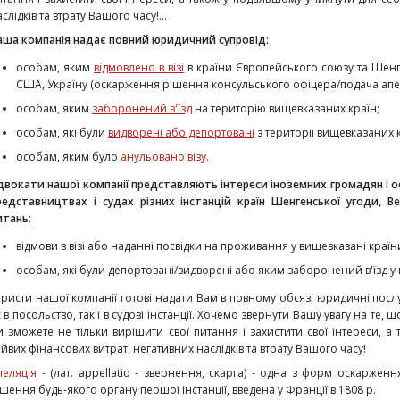
слідків та втрату Вашого часу!...
аша компанія надає повний юридичний супровід:
особам, яким
відмовлено в візі
в країни Європейського союзу та Шенг
США, Україну (оскарження рішення консульського офіцера/подача апеля
особам, яким
заборонений в'їзд
на територію вищевказаних країн;
особам, які були
видворені або депортовані
з території вищевказаних к
особам, яким було
анульовано візу
.
двокати нашої компанії представляють інтереси іноземних громадян і 
редставництвах і судах різних інстанцій країн Шенгенської угоди, В
итань:
відмови в візі або наданні посвідки на проживання у вищевказані країн
особам, які були депортовані/видворені або яким заборонений в'їзд у 
ристи нашої компанії готові надати Вам в повному обсязі юридичні посл
 в посольство, так і в судові інстанції. Хочемо звернути Вашу увагу на те, 
и зможете не тільки вирішити свої питання і захистити свої інтереси, 
айвих фінансових витрат, негативних наслідків та втрату Вашого часу!
пеляція
- (лат. appellatio - звернення, скарга) - одна з форм оскарженн
ішення будь-якого органу першої інстанції, введена у Франції в 1808 р.