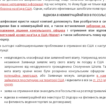
аданні неправдивої інформації
під час інтерв'ю, то йому буде не тільки від
аборона на в'їзд в США
. Однак, набагато ефективніше запобігати появі проб
ВІДМОВА В НЕІММІГРАЦІЙНІЙ ВІЗІ В ПОСОЛЬ
валіфіковані юристи нашої компанії допоможуть Вам розібратися в сит
ідмови Вам в неімміграційній візі, а також встановлення
заборони на
скарження рішення консульського офіцера
і отримання візи відпові
инятковий дозвіл на в'їзд в США (Waiver)
а також забезпечать повну юр
роцесу.
а сьогодні найпоширенішими про
блемами в отриманні віз США є насту
туації:
невідповідність класифікації візи заявленій меті візиту. Наприклад, мол
незаміжня Заявниця заявляє мету свого візиту як поїздку в США
запрошенню від неодруженого громадянина Сполучених Штатів. Та
мета візиту країни може бути розцінена консульським офіцером 
потенційна імміграція
, або Заявницю можуть запідозрити
в нам
займатися проституцією на території США
і відмовити в візі за
ст. 212 (a)
(A)(i)(I)
;
заява на отримання візи знаходиться в Посольстві на розгляді тривали
відмова в неімміграційній візі інвестора Е2 (підозра на фіктивність веде
на фіктивність ведення торгівлі за договорами);