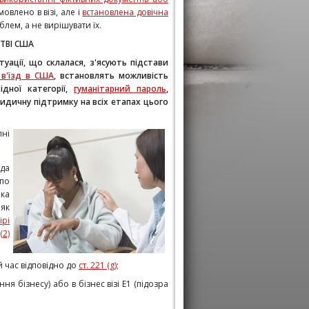
мовлено в візі, але і
встановлена довічна
лем, а не вирішувати їх.
СТВІ США
уації, що склалася, з'ясують підстави
 в'їзд в США
, встановлять можливість
дної категорії,
гуманітарний пароль
,
идичну підтримку на всіх етапах цього
пні
ода
 по
ка
як
ірі
(2)
й час відповідно до
ст. 221 (g)
;
ння бізнесу) або в бізнес візі Е1 (підозра