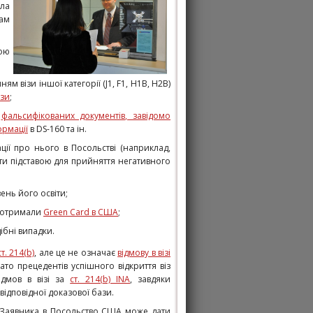
ала
там
ою
м візи іншої категорії (J1, F1, H1B, H2B)
ізи
;
ю
фальсифікованих документів, завідомо
ормації
в DS-160 та ін.
ії про нього в Посольстві (наприклад,
ти підставою для прийняття негативного
ень його освіти;
і отримали
Green Card в США
;
ібні випадки.
ст. 214(b)
, але це не означає
відмову в візі
ато прецедентів успішного відкриття віз
відмов в візі за
ст. 214(b) INA
, завдяки
відповідної доказової бази.
ів Заявника в Посольство США може дати