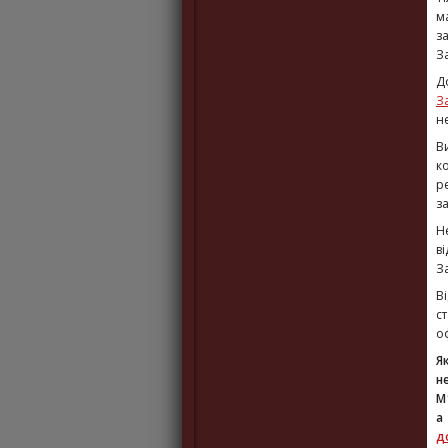
м
з
З
Д
З
н
В
к
р
з
Н
в
З
В
с
о
Я
не
M
а
д