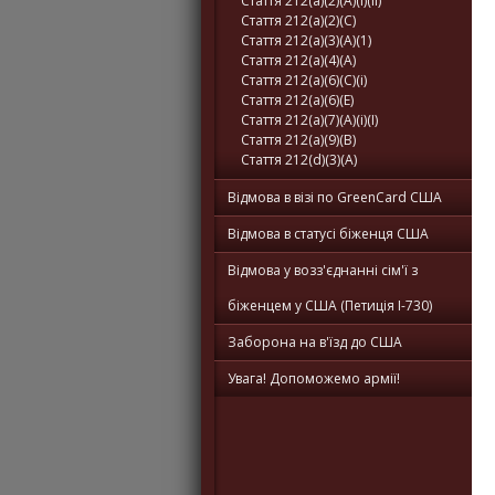
Стаття 212(a)(2)(A)(i)(II)
Стаття 212(a)(2)(C)
Стаття 212(a)(3)(A)(1)
Стаття 212(a)(4)(A)
Стаття 212(a)(6)(C)(i)
Стаття 212(a)(6)(E)
Стаття 212(a)(7)(A)(i)(I)
Стаття 212(a)(9)(B)
Стаття 212(d)(3)(A)
Відмова в візі по GreenCard США
Відмова в статусі біженця США
Відмова у возз'єднанні сім'ї з
біженцем у США (Петиція I-730)
Заборона на в'їзд до США
Увага! Допоможемо армії!