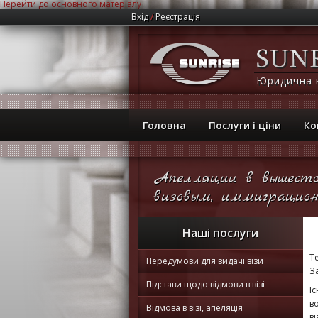
Перейти до основного матеріалу
Вхід
/
Реєстрація
Юридична 
Головна
Послуги і ціни
Ко
Апелляции в вышесто
визовым, иммиграцион
Наші послуги
Т
Передумови для видачі візи
За
Підстави щодо відмови в візі
І
в
Відмова в візі, апеляція
в