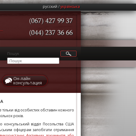
русский
українська
(067)
427
99
37
(044)
237
36
66
Пошук
Он-лайн
консультация
ША
 тільки від особистих обставин кожного
кількох років.
що консульський відділ Посольства США
ьським офіцерам запобігати отримання
використанні фіктивних документів або