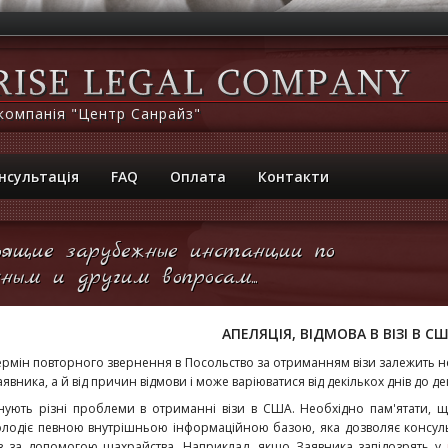
компанія "Центр Санрайз"
нсультація
FAQ
Оплата
Контакти
ящие зарубежные инстанции по
ным и другим вопросам...
АПЕЛЯЦІЯ, ВІДМОВА В ВІЗІ В С
ермін повторного звернення в Посольство за отриманням візи залежить не
явника, а й від причин відмови і може варіюватися від декількох днів до де
снують різні проблеми в отриманні візи в США. Необхідно пам'ятати, 
олодіє певною внутрішньою інформаційною базою, яка дозволяє консул
із за допомогою шахрайства. Наприклад, якщо Заявника запідозрять у