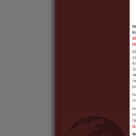
К
в
р
на
​
С
К
З
У
т
р
Н
с
Н
п
с
ві
Я