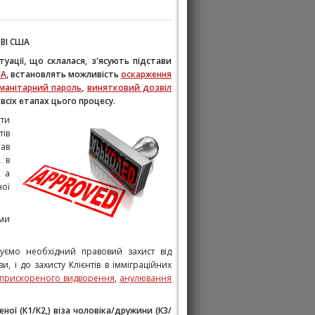
ТВІ США
уації, що склалася, з'ясують підстави
ША
, встановлять можливість
оскарження
уманітарний пароль
,
винятковий дозвіл
сіх етапах цього процесу.
ати
тів
рав
А в
, а
ої
ими
уємо необхідний правовий захист від
и, і до захисту Клієнтів в імміграційних
прискореного видворення
,
анулювання
еної (К1/К2,) віза чоловіка/дружини (К3/