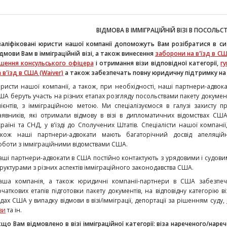
ВІДМОВА В ІММІГРАЦІЙНІЙ ВІЗІ В ПОСОЛЬС
валіфіковані юристи нашої компанії допоможуть Вам розібратися в сит
ідмови Вам в імміграційній візі, а також винесення
заборони на в'їзд в С
ішення консульського офіцера
і отримання візи відповідної категорії,
г
 в'їзд в США (Waiver)
а також забезпечать повну юридичну підтримку на в
Юристи нашої компанії, а також, при необхідності, наші партнери-адвок
ША беруть участь на різних етапах розгляду посольствами пакету докумен
лієнтів, з імміграційною метою. Ми спеціалізуємося в галузі захисту п
аявників, які отримали відмову в візі в дипломатичних відомствах СШ
країні та СНД, у в'їзді до Сполучених Штатів. Спеціалісти нашої компанії
акож наші партнери-адвокати мають багаторічний досвід апеляційн
оботи з імміграційними відомствами США.
аші партнери-адвокати в США постійно контактують з урядовими і судов
труктурами з різних аспектів імміграційного законодавства США.
аша компанія, а також юридичні компанії-партнери в США забезпеч
очаткових етапів підготовки пакету документів, на відповідну категорію віз
удах США у випадку відмови в візі/імміграції, депортації за рішенням суду,
зи
та ін.
кщо Вам відмовлено в візі імміграційної категорії: віза нареченого/нареч