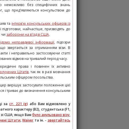
но неможливо без специфічних знань
ог, що пред'являються консульством до
заяв та
інтерв'ю консульських офіцерів із
ї підготовки, найчастіше, призводять до
, чи
заборони на в'їзд в США
.
ідомо неправдивої інформації
, підозри
що звертається за отриманням візи. В
факти і неправильно застосовуючи статті
ованих відмов на тривалий період часу.
юридичні права і повинен їх активно
получених Штатів
, так як в разі мовчання
льським офіцером посольства.
цер вирішує застосувати положення цієї
ться і триває до визначення консульським
ці за
ст. 221 (g)
або Вам відмовлено у
иватного характеру (В2), студентська (F1,
зі США; якщо Вам
було анульовано візу
,
учені Штати
,
Waiver
та ін. -
звертайтесь