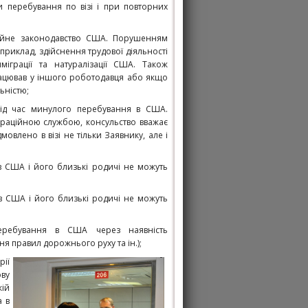
ни перебування по візі і при повторних
раційне законодавство США. Порушенням
априклад, здійснення трудової діяльності
міграції та натуралізації США. Також
рацював у іншого роботодавця або якщо
ьністю;
с під час минулого перебування в США.
граційною службою, консульство вважає
мовлено в візі не тільки Заявнику, але і
у в США і його близькі родичі не можуть
б в США і його близькі родичі не можуть
еребування в США через наявність
я правил дорожнього руху та ін.);
рії
ву
ій
а в