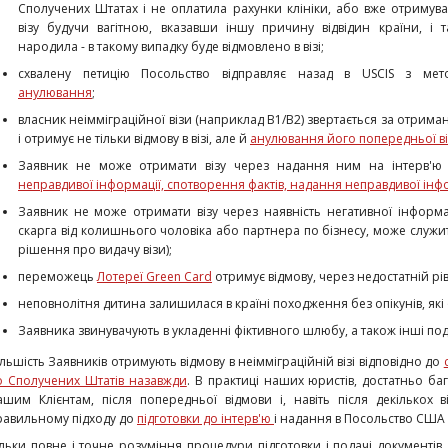
Сполучених Штатах і не оплатила рахунки клініки, або вже отримув
візу будучи вагітною, вказавши іншу причину відвідин країни, і 
народила - в такому випадку буде відмовлено в візі;
схвалену петицію Посольство відправляє назад в USCIS з мет
анулювання
;
власник неімміграційної візи (наприклад В1/В2) звертається за отримання
і отримує не тільки відмову в візі, але й
анулювання його попередньої в
Заявник не може отримати візу через надання ним на інтерв'
неправдивої інформації, спотворення фактів, надання неправдивої інф
Заявник не може отримати візу через наявність негативної інформац
скарга від колишнього чоловіка або партнера по бізнесу, може служи
рішення про видачу візи);
переможець
Лотереї Green Card
отримує відмову, через недостатній рів
неповнолітня дитина залишилася в країні походження без опікунів, як
Заявника звинувачують в укладенні фіктивного шлюбу, а також інші под
ільшість Заявників отримують відмову в неімміграційній візі відповідно до
о Сполучених Штатів назавжди
. В практиці наших юристів, достатньо баг
ашим Клієнтам, після попередньої відмови і, навіть після декількох 
равильному підходу до
підготовки до інтерв'ю
і надання в Посольство США 
ільки повне і точне розуміння процедури підготовки і подачі документ