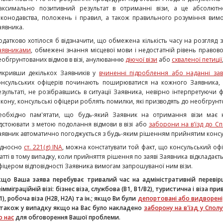
аксимально позитивний результат в отриманні візи, а це абсолют
аконодавства, положень і правил, а також правильного розуміння вим
аявника.
одатково хотілося б відзначити, що обмежена кількість часу на розгляд 
аявниками
, обмежені знання місцевої мови і недостатній рівень правово
еобгрунтованих відмов в візі, анулюванню
діючої візи
або
схваленої петиції
икривши декількох Заявників у
вчиненні підроблення або наданні зав
онсульських офіцерів починають поширюватися на кожного Заявника, 
езультаті, не розібравшись в ситуації Заявника, невірно інтерпретуючи 
акону, консульські офіцери роблять помилки, які призводять до необгрунт
еобхідно пам'ятати, що будь-який Заявник на отримання візи має 
ідстоювати з метою подолання відмови в візі або
заборони на в'їзд до С
аявник автоматично погоджується з будь-яким рішенням прийнятим консу
ідносно
ст. 221(g) INA
, можна констатувати той факт, що консульський офі
татті в тому випадку, коли прийняття рішення по заяві Заявника відкладає
фіцером відповідності Заявника вимогам запрошуваної ним візи.
кщо Ваша заява перебуває тривалий час на адміністративній перевір
імміграційній візі: бізнес віза, службова (В1, В1/В2), туристична і віза пр
1), робоча віза (Н2В, Н2А) та ін.; якщо Ви були
депортовані або видворені
 також у випадку якщо на Вас було накладено
заборону на в'їзд у Спол
о нас
для обговорення Вашої проблеми.