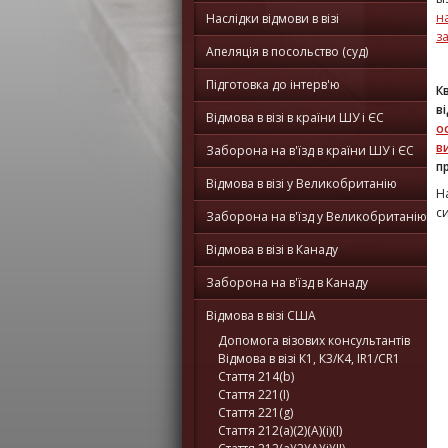
н
Наслідки відмови в візі
з
Апеляція в посольство (суд)
Підготовка до інтерв'ю
К
в
Відмова в візі в країни ШУ і ЄС
о
в
Заборона на в'їзд в країни ШУ і ЄС
п
Відмова в візі у Великобританію
Н
си
Заборона на в'їзд у Великобританію
Відмова в візі в Канаду
Заборона на в'їзд в Канаду
Відмова в візі США
Допомога візових консультантів
Відмова в візі К1, К3/К4, IR1/CR1
Стаття 214(b)
Стаття 221(I)
Стаття 221(g)
Стаття 212(a)(2)(A)(i)(I)