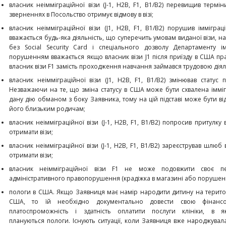
власник неімміграційної візи (J-1, Н2В, F1, В1/В2) перевищив термі
зверненнях в Посольство отримує відмову в візі;
власник неімміграційної візи (J1, Н2В, F1, В1/В2) порушив імміг
вважається будь-яка діяльність, що суперечить умовам виданої візи, н
без Social Security Card і спеціального дозволу Департаменту ім
порушенням вважається якщо власник візи J1 після приїзду в США п
власник візи F1 замість проходження навчання займався трудовою діял
власник неімміграційної візи (J1, Н2В, F1, В1/В2) змінював стату
Незважаючи на те, що зміна статусу в США може бути схвалена іммі
дану дію обманом з боку Заявника, тому на цій підставі може бути від
його близьким родичам;
власник неімміграційної візи (J-1, Н2В, F1, В1/В2) попросив притулк
отримати візи;
власник неімміграційної візи (J-1, Н2В, F1, В1/В2) зареєстрував шлю
отримати візи;
власник неімміграційної візи F1 не може подовжити своє п
адміністративного правопорушення (крадіжка в магазині або порушенн
пологи в США. Якщо Заявниця має намір народити дитину на терито
США, то їй необхідно документально довести свою фінансо
платоспроможність і здатність оплатити послуги клініки, в як
плануються пологи. Існують ситуації, коли Заявниця вже народжувал