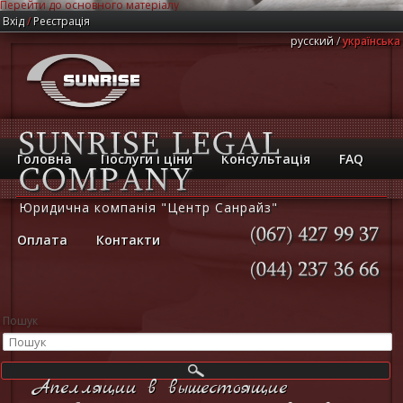
Перейти до основного матеріалу
Вхід
/
Реєстрація
русский
українська
Головна
Послуги і ціни
Консультація
FAQ
Юридична компанія "Центр Санрайз"
Оплата
Контакти
(067)
427
99
37
(044)
237
36
66
Пошук
Апелляции в вышестоящие