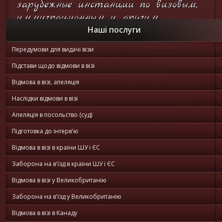
зарубежные инстанции по визовым,
иммиграционным и другим
вопросам...
Наші послуги
Передумови для видачі візи
Он-лайн
консультация
Підстави щодо відмови в візі
Відмова в візі, апеляція
Наслідки відмови в візі
Апеляція в посольство (суд)
Підготовка до інтерв'ю
Відмова в візі в країни ШУ і ЄС
Заборона на в'їзд в країни ШУ і ЄС
Відмова в візі у Великобританію
Заборона на в'їзд у Великобританію
Відмова в візі в Канаду