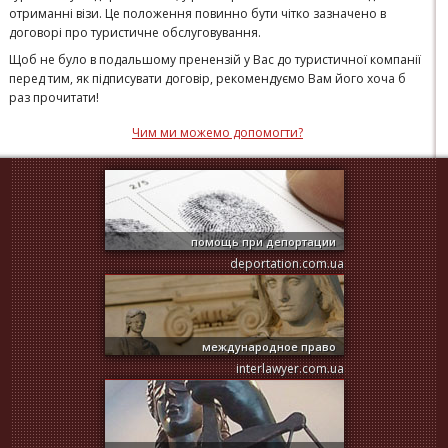
отриманні візи. Це положення повинно бути чітко зазначено в
договорі про туристичне обслуговування.
Щоб не було в подальшому пренензій у Вас до туристичної компанії
перед тим, як підписувати договір, рекомендуємо Вам його хоча б
раз прочитати!
Чим ми можемо допомогти?
помощь при депортации
deportation.com.ua
международное право
interlawyer.com.ua