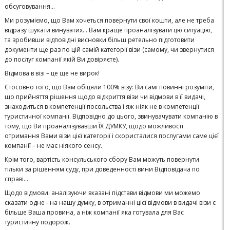
обсуговування…
Ми розуміємо, що Вам хочеться повернути свої кошти, але не треба
відразу шукати винуватих… Вам краще проаналізувати цю ситуацію,
та зробивши відповідні висновки більш ретельно підготовити
документи ще раз по цій самій категорії візи (самому, чи звернутися
до послуг компанії якій Ви довіряєте).
Відмова в візі – це ще не вирок!
Стосовно того, що Вам обіцяли 100% візу: Ви самі повинні розуміти,
що прийняття рішення щодо відкриття візи чи відмови в її видачі,
знаходиться в компетенції посольства і яж ніяк не в компетенції
туристичної компанії. Відповідно до цього, звинувачувати компанію в
тому, що Ви проаналізувавши ЇХ ДУМКУ, щодо можливості
отримання Вами візи цієї категорії і скористалися послугами саме цієї
компанії – не має ніякого сенсу.
Крім того, вартість консульського сбору Вам можуть повернути
тільки за рішенням суду, при доведенності вини Відповідача по
справі….
Щодо відмови: аналізуючи вказані підстави відмови ми можемо
сказати одне - на нашу думку, в отриманні цієї відмови в видачі візи є
більше Ваша провина, а ніж компанії яка готувала для Вас
туристичну подорож.