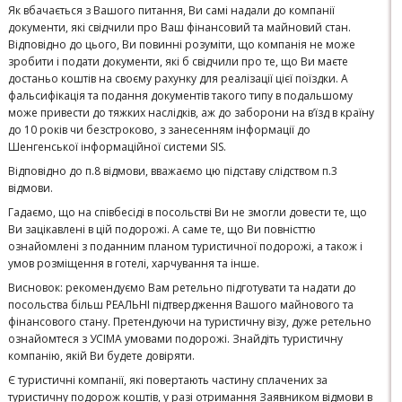
Як вбачається з Вашого питання, Ви самі надали до компанії
документи, які свідчили про Ваш фінансовий та майновий стан.
Відповідно до цього, Ви повинні розуміти, що компанія не може
зробити і подати документи, які б свідчили про те, що Ви маєте
достаньо коштів на своєму рахунку для реалізації цієї поїздки. А
фальсифікація та подання документів такого типу в подальшому
може привести до тяжких наслідків, аж до заборони на в’їзд в країну
до 10 років чи безстроково, з занесенням інформації до
Шенгенської інформаційної системи SIS.
Відповідно до п.8 відмови, вважаємо цю підставу слідством п.3
відмови.
Гадаємо, що на співбесіді в посольстві Ви не змогли довести те, що
Ви зацікавлені в цій подорожі. А саме те, що Ви повністтю
ознайомлені з поданним планом туристичної подорожі, а також і
умов розміщення в готелі, харчування та інше.
Висновок: рекомендуємо Вам ретельно підготувати та надати до
посольства більш РЕАЛЬНІ підтвердження Вашого майнового та
фінансового стану. Претендуючи на туристичну візу, дуже ретельно
ознайомтеся з УСІМА умовами подорожі. Знайдіть туристичну
компанію, якій Ви будете довіряти.
Є туристичні компанії, які повертають частину сплачених за
туристичну подорож коштів, у разі отримання Заявником відмови в