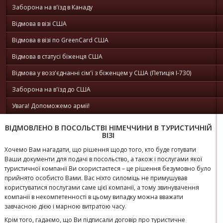
Заборона на в'їзд в Канаду
Відмова в візі США
Відмова в візі по GreenCard США
Відмова в статусі біженця США
Відмова у возз'єднанні сім'ї з біженцем у США (Петиція I-730)
Заборона на в'їзд до США
Увага! Допоможемо армії!
ВІДМОВЛЕНО В ПОСОЛЬСТВІ НІМЕЧЧИНИ В ТУРИСТИЧНІЙ
ВІЗІ
Хочемо Вам нагадати, що рішення щодо того, кто буде готувати
Ваши документи для подачі в посольство, а також і послугами якої
туристичної компанії Ви скористаєтеся – це рішення безумовно було
прийнято особисто Вами. Вас ніхто силоміць не примушував
користуватися послугами саме цієї компанії, а тому звинувачення
компанії в некомпетенності в цьому випадку можна вважати
завчасною дією і марною витратою часу.
Крім того, гадаємо, що Ви підписали договір про туристичне