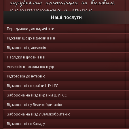
зарубежные инстанции по визовым,
иммиграционным и другим
вопросам...
Наші послуги
Передумови для видачі візи
Он-лайн
консультация
Підстави щодо відмови в візі
Відмова в візі, апеляція
Наслідки відмови в візі
Апеляція в посольство (суд)
Підготовка до інтерв'ю
Відмова в візі в країни ШУ і ЄС
Заборона на в'їзд в країни ШУ і ЄС
Відмова в візі у Великобританію
Заборона на в'їзд у Великобританію
Відмова в візі в Канаду