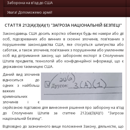
Заборона на в'їзд до США
Увага! Допоможемо армії!
СТАТТЯ 212(A)(3)(A)(1) "ЗАГРОЗА НАЦІОНАЛЬНІЙ БЕЗПЕЦІ"
Законодавець США досить жорстко обмежує будь-які наміри або дії
осіб, підозрюваних або винних в скоєнні злочинів, пов'язаних з
порушенням законодавства США, яке стосується шпигунства або
саботаж, а також злочинів, пов'язаних з порушенням або ухиленням
осіб від дотримання закону, що забороняє експорт зі Сполучених
Штатів предметів, технологій або конфіденційної інформації, що є
державною таємницею США.
Даний вид злочинів
відноситься до
одних з найбільш
важких
кримінальних
злочинів і є
серйозною підставою для винесення рішення про заборону на в'їзд
до Сполучених Штатів за статтею 212(a)(3)(A)(1) "Загроза
національній безпеці".
Відповідно до зазначеного вище положення Закону, діяльністю, що