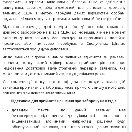
суперечить інтересам національної безпеки США є: здійснення
шпигунства, саботаж, збір відомостей, що становлять державну
таємницю США з метою передачі даних відомостей особам,
подальші дії яких можуть загрожувати національній безпеці країни.
Відносно іноземців, дані наміри або дії останніх, караються
довічною забороною на в'їзд в США. До іноземця, який на момент
скоєння даного злочину має посвідку на проживання, постійно
проживає або тимчасово перебуває в Сполучених Штатах,
застосовується процедура депортації.
Якщо виникає підозра в намірі заявника здійснити вищевказані
злочини, консульський офіцер може прийняти рішення про
ініціювання додаткової адміністративної перевірки заявника, яка
може тривати досить тривалий час, аж до декількох років.
До компетенції консульського офіцера не входить аналіз дій
заявника про наявність (або відсутність) прямого умислу в його діях,
пов'язаних з вищевказаними злочинами.
Підставою для прийняття рішення про заборону на в'їзд є:
доведені факти
, що даний заявник мав
безпосереднє відношення до діяльності, пов'язаної з
вищевказаними злочинами (наприклад, рішення суду,
обвинувальний висновок, зізнання у скоєнні даних злочинів