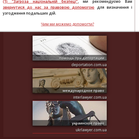
(1) "Загроза національній безпеці"
, ми рекомендуємо Вам
звернутися до нас за правовою допомогою
для визначення і
узгодження подальших дій.
Чим ми можемо допомогти?
помощь при депортации
deportation.com.ua
международное право
interlawyer.com.ua
украинское право
ukrlawyer.com.ua