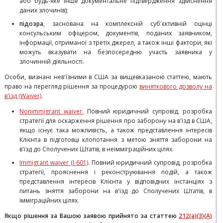
або будь-яке інше документальне підтвердження здійснення
даних злочинів);
підозра
, заснована на комплексній суб'єктивній оцінці
консульським офіцером, документів, поданих заявником,
інформації, отриманої з третіх джерел, а також інші фактори, які
можуть вказувати на безпосередню участь заявника у
злочинній діяльності.
Особи, визнані нев'їзними в США за вищевказаною статтею, мають
право на перегляд рішення за процедурою
виняткового дозволу на
в'їзд (Waiver)
.
Nonimmigrant waiver.
Повний юридичний супровід, розробка
стратегії для оскарження рішення про заборону на в'їзд в США,
якщо існує така можливість, а також представлення інтересів
Клієнта в підготовці клопотання з метою зняття заборони на
в'їзд до Сполучених Штатів, в неімміграційних цілях.
Immigrant waiver (I-601)
. Повний юридичний супровід, розробка
стратегії, прояснення і реконструювання подій, а також
представлення інтересів Клієнта у відповідних інстанціях з
питань зняття заборони на в'їзд до Сполучених Штатів, в
імміграційних цілях.
Якщо рішення за Вашою заявою прийнято за статтею
212(a)(3)(A)