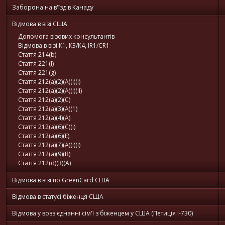
Заборона на в'їзд в Канаду
Відмова в візі США
Допомога візових консультантів
Відмова в візі К1, К3/К4, IR1/CR1
Стаття 214(b)
Стаття 221(I)
Стаття 221(g)
Стаття 212(a)(2)(A)(i)(I)
Стаття 212(a)(2)(A)(i)(II)
Стаття 212(a)(2)(C)
Стаття 212(a)(3)(A)(1)
Стаття 212(a)(4)(A)
Стаття 212(a)(6)(C)(i)
Стаття 212(a)(6)(E)
Стаття 212(a)(7)(A)(i)(I)
Стаття 212(a)(9)(B)
Стаття 212(d)(3)(A)
Відмова в візі по GreenCard США
Відмова в статусі біженця США
Відмова у возз'єднанні сім'ї з біженцем у США (Петиція I-730)