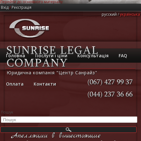
Перейти до основного матеріалу
Вхід
/
Реєстрація
русский
українська
Головна
Послуги і ціни
Консультація
FAQ
Юридична компанія "Центр Санрайз"
Оплата
Контакти
(067)
427
99
37
(044)
237
36
66
Пошук
Апелляции в вышестоящие