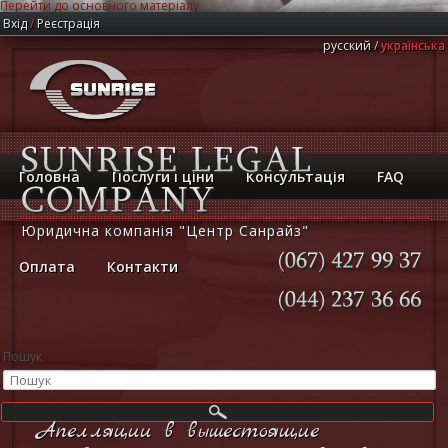
Перейти до основного матеріалу
Вхід
/
Реєстрація
русский
українська
Головна
Послуги і ціни
Консультація
FAQ
Юридична компанія "Центр Санрайз"
Оплата
Контакти
(067)
427
99
37
(044)
237
36
66
Пошук
Апелляции в вышестоящие