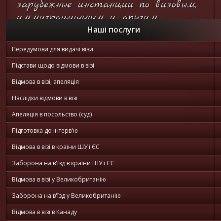
зарубежные инстанции по визовым,
иммиграционным и другим
вопросам...
Наші послуги
Передумови для видачі візи
Он-лайн
консультация
Підстави щодо відмови в візі
Відмова в візі, апеляція
Наслідки відмови в візі
Апеляція в посольство (суд)
Підготовка до інтерв'ю
Відмова в візі в країни ШУ і ЄС
Заборона на в'їзд в країни ШУ і ЄС
Відмова в візі у Великобританію
Заборона на в'їзд у Великобританію
Відмова в візі в Канаду