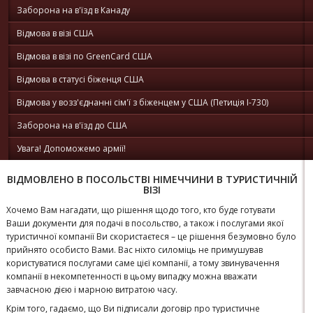
Заборона на в'їзд в Канаду
Відмова в візі США
Відмова в візі по GreenCard США
Відмова в статусі біженця США
Відмова у возз'єднанні сім'ї з біженцем у США (Петиція I-730)
Заборона на в'їзд до США
Увага! Допоможемо армії!
ВІДМОВЛЕНО В ПОСОЛЬСТВІ НІМЕЧЧИНИ В ТУРИСТИЧНІЙ
ВІЗІ
Хочемо Вам нагадати, що рішення щодо того, кто буде готувати
Ваши документи для подачі в посольство, а також і послугами якої
туристичної компанії Ви скористаєтеся – це рішення безумовно було
прийнято особисто Вами. Вас ніхто силоміць не примушував
користуватися послугами саме цієї компанії, а тому звинувачення
компанії в некомпетенності в цьому випадку можна вважати
завчасною дією і марною витратою часу.
Крім того, гадаємо, що Ви підписали договір про туристичне