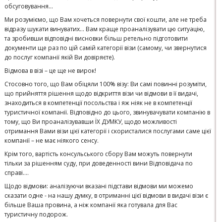
обсуговування…
Ми розуміємо, що Вам хочеться повернути свої кошти, але не треба
відразу шукати винуватих… Вам краще проаналізувати цю ситуацію,
та зробивши відповідні висновки більш ретельно підготовити
документи ще раз по цій самій категорії візи (самому, чи звернутися
до послуг компанії якій Ви довіряєте).
Відмова в візі – це ще не вирок!
Стосовно того, що Вам обіцяли 100% візу: Ви самі повинні розуміти,
що прийняття рішення щодо відкриття візи чи відмови в її видачі,
знаходиться в компетенції посольства і яж ніяк не в компетенції
туристичної компанії. Відповідно до цього, звинувачувати компанію в
тому, що Ви проаналізувавши ЇХ ДУМКУ, щодо можливості
отримання Вами візи цієї категорії і скористалися послугами саме цієї
компанії – не має ніякого сенсу.
Крім того, вартість консульського сбору Вам можуть повернути
тільки за рішенням суду, при доведенності вини Відповідача по
справі….
Щодо відмови: аналізуючи вказані підстави відмови ми можемо
сказати одне - на нашу думку, в отриманні цієї відмови в видачі візи є
більше Ваша провина, а ніж компанії яка готувала для Вас
туристичну подорож.