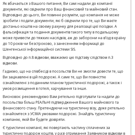
Як вбачається з Вашого питання, Ви самі надали до компанії
документи, які свідчили про Ваш фінансовий та майновий стан.
Відповідно до цього, Ви повинні розуміти, що компанія не може
зробити і подати документи, які б свідчили про те, що Ви маєте
достаньо коштів на своєму рахунку для реалізації цієї поїздки. А
фальсифікація та подання документів такого типу в подальшому
може привести до тяжких наслідків, аж до заборони на в’їзд в країну
до 10 років чи безстроково, з занесенням інформації до
Шенгенської інформаційної системи SIS.
Відповідно до п.8 відмови, вважаємо цю підставу слідством п.3
відмови.
Гадаємо, що на співбесіді в посольстві Ви не змогли довести те, що
Ви зацікавлені в цій подорожі. А саме те, що Ви повністтю
ознайомлені з поданним планом туристичної подорожі, а також і
умов розміщення в готелі, харчування та інше.
Висновок: рекомендуємо Вам ретельно підготувати та надати до
посольства більш РЕАЛЬНІ підтвердження Вашого майнового та
фінансового стану. Претендуючи на туристичну візу, дуже ретельно
ознайомтеся з УСІМА умовами подорожі. Знайдіть туристичну
компанію, якій Ви будете довіряти.
Є туристичні компанії, які повертають частину сплачених за
туристичну подорож коштів, у разі отримання Заявником відмови в