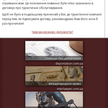
отриманні візи. Це положення повинно бути чітко зазначено в
договорі про туристичне обслуговування.
Щоб не було в подальшому пренензій у Вас до туристичної компанії
перед тим, як підписувати договір, рекомендуємо Вам його хоча б
раз прочитати!
Чим ми можемо допомогти?
помощь при депортации
deportation.com.ua
международное право
interlawyer.com.ua